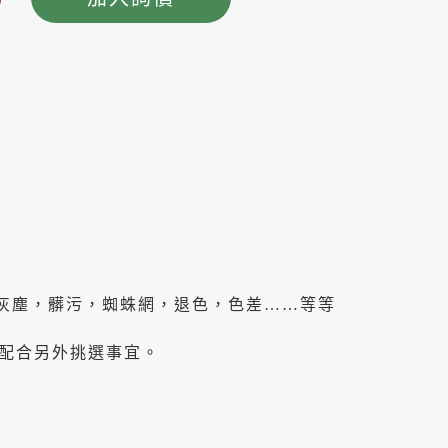
灰塵，髒污，蜘蛛網，退色，色差……等等
配合另外挑選事宜。