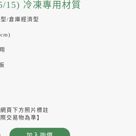
2.5/15) 冷凍專用材質
濟型/倉庫經濟型
(cm)
用
板
考網頁下方照片標註
實際交易物為準】
加入詢價