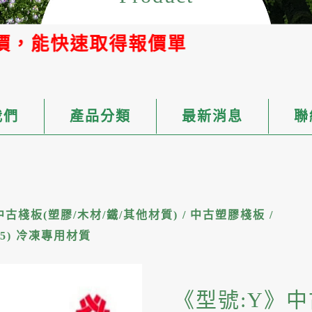
單
我們
產品分類
最新消息
聯
中古棧板(塑膠/木材/鐵/其他材質)
/
中古塑膠棧板
/
/15) 冷凍專用材質
《型號:Y》