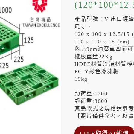
(120*100*1
產品型號：Y 出口經
尺寸 :
120 x 100 x 12.5/15 
110 x 110 x 15 (cm)
內高9cm油壓車四面可
棧板重量22Kg
HDPE材質冷凍材質棧
FC-Y彩色冷凍板
19kg
動荷重:1200
靜荷重:3600
其餘款式之規格請參
【照片僅供參考，以
LINE取得AI報價