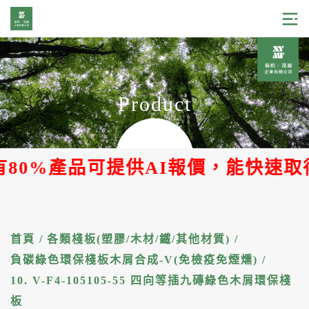
Product
%產品可提供AI報價，能快速取得報價
首頁
/
各類棧板(塑膠/木材/鐵/其他材質)
/
負碳綠色環保棧板木屑合成-V(免檢疫免煙燻)
/
10. V-F4-105105-55 四向等插九磚綠色木屑環保棧
板