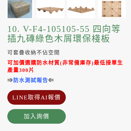
10. V-F4-105105-55 四向等
插九磚綠色木屑環保棧板
可套疊收納不佔空間
可加價選購防水材質
(
非常備庫存
)
最低接單生
產量
300
片
⇒
防水測試報
告
⇐
LINE取得AI報價
加入詢價