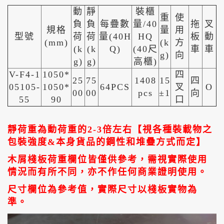
動
靜
裝櫃
重
使
負
負
每疊數
量/40
拖
叉
規格
量
用
型號
荷
荷
量(40H
HQ
板
動
(mm)
(k
方
(k
(k
Q)
(40尺
車
車
g)
向
g)
g)
高櫃)
V-F4-1
1050*
四
25
75
1408
15
四
05105-
1050*
64PCS
叉
O
00
00
pcs
±1
向
55
90
口
靜荷重為動荷重的2-3倍左右【視各種裝載物之
包裝強度&本身貨品的鋼性和堆疊方式而定】
木屑棧板荷重欄位皆僅供參考，需視實際使用
情況而有所不同，亦不作任何商業證明使用。
尺寸欄位為參考值，實際尺寸以棧板實物為
準。