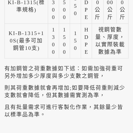
KI-B-1315(標
3
5
D
0
00
0
5
準規格)
0
0
P
公
公
公
0
0
0
E
斤
斤
斤
1
1
H
視鋼管數
KI-B-1315+1
1
3
5
D
量、厚度，
0S(最多可加
5
0
0
P
以實際裝載
鋼管10支)
0
0
0
E
數據為準
有加鋼管之荷重數據如下述：如需加強荷重可
另外增加多少厚度與多少支數之鋼管，
則其荷重數據就會再增加;如要降低荷重則減少
支數就會降低，但其數據需實測為準，
且有批量需求可進行客製化作業，其餘量少皆
以標準品為準。