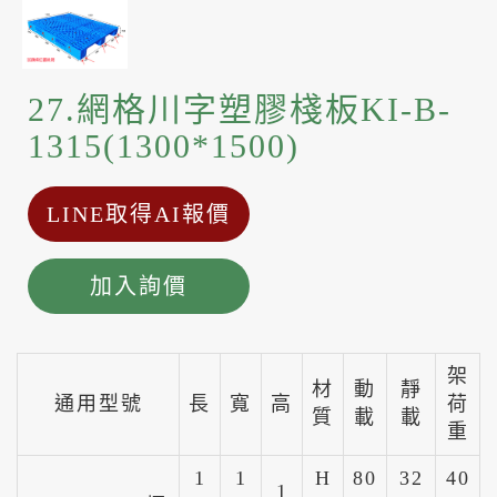
27.網格川字塑膠棧板KI-B-
1315(1300*1500)
LINE取得AI報價
加入詢價
架
材
動
靜
通用型號
長
寬
高
荷
質
載
載
重
1
1
H
80
32
40
1