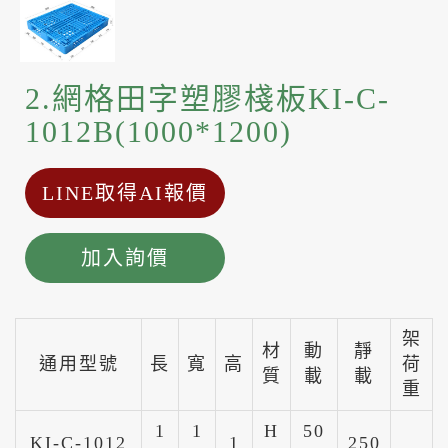
2.網格田字塑膠棧板KI-C-
1012B(1000*1200)
LINE取得AI報價
加入詢價
架
材
動
靜
通用型號
長
寬
高
荷
質
載
載
重
1
1
H
50
KI-C-1012
1
250