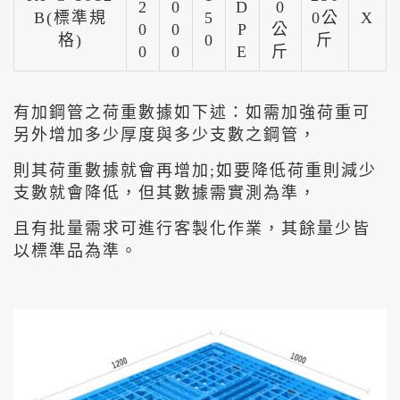
2
0
D
0
B(標準規
5
0公
X
0
0
P
公
格)
0
斤
0
0
E
斤
有加鋼管之荷重數據如下述：如需加強荷重可
另外增加多少厚度與多少支數之鋼管，
則其荷重數據就會再增加;如要降低荷重則減少
支數就會降低，但其數據需實測為準，
且有批量需求可進行客製化作業，其餘量少皆
以標準品為準。