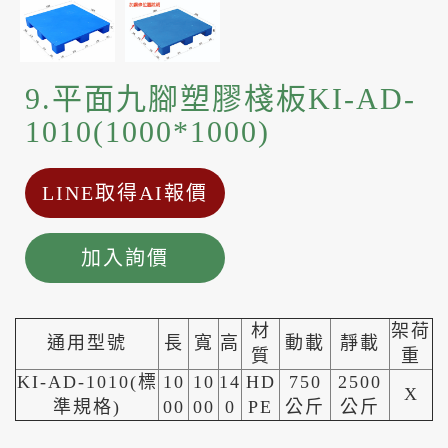
9.平面九腳塑膠棧板KI-AD-
1010(1000*1000)
LINE取得AI報價
加入詢價
材
架荷
通用型號
長
寬
高
動載
靜載
質
重
KI-AD-1010(標
10
10
14
HD
750
2500
X
準規格)
00
00
0
PE
公斤
公斤