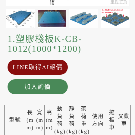
1.塑膠棧板K-CB-
1012(1000*1200)
LINE取得AI報價
加入詢價
動
靜
架
長
寬
高
拖
負
負
荷
使用
叉動
型號
(m
(m
(m
板
荷
荷
重
方向
車
m)
m)
m)
車
(kg)
(kg)
(kg)