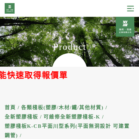
Product
快速取得報價單
首頁
/
各類棧板(塑膠/木材/鐵/其他材質)
/
全新塑膠棧板
/
可維修全新塑膠棧板-K
/
塑膠棧板K-CB平面川型系列(平面無洞設計 可建置
鋼管)
/