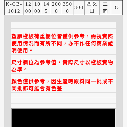
K-CB-
12
10
14
200
350
四叉
二
300
O
1012
00
00
5
0
0
口
向
塑膠棧板荷重欄位皆僅供參考，需視實際
使用情況而有所不同，亦不作任何商業證
明使用。
尺寸欄位為參考值，實際尺寸以棧板實物
為準。
顏色僅供參考，因生產時原料同一批或不
同批都可能會有色差