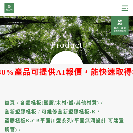
Product
%產品可提供AI報價，能快速取得報價
首頁
/
各類棧板(塑膠/木材/鐵/其他材質)
/
全新塑膠棧板
/
可維修全新塑膠棧板-K
/
塑膠棧板K-CB平面川型系列(平面無洞設計 可建置
鋼管)
/