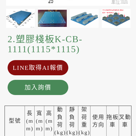
2.塑膠棧板K-CB-
1111(1115*1115)
LINE取得AI報價
加入詢價
動
靜
架
長
寬
高
負
負
荷
使用
拖板
叉動
型號
(m
(m
(m
荷
荷
重
方向
車
車
m)
m)
m)
(kg)
(kg)
(kg)