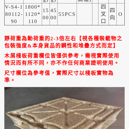
V-S4-1
1800*
四
15
45
四
80112-
1120*
55PCS
叉
O
00
00
向
90
110
口
靜荷重為動荷重的2-3倍左右【視各種裝載物之
包裝強度&本身貨品的鋼性和堆疊方式而定】
木屑棧板荷重欄位皆僅供參考，需視實際使用
情況而有所不同，亦不作任何商業證明使用。
尺寸欄位為參考值，實際尺寸以棧板實物為
準。