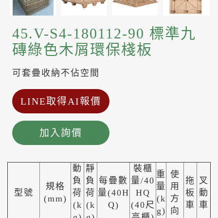
45.V-S4-180112-90 標準九
磚綠色木屑環保棧板
可套疊收納不佔空間
LINE取得AI報價
加入詢價
動
靜
裝櫃
重
使
負
負
每疊數
量/40
拖
叉
規格
量
用
型號
荷
荷
量(40H
HQ
板
動
(mm)
(k
方
(k
(k
Q)
(40尺
車
車
g)
向
g)
g)
高櫃)