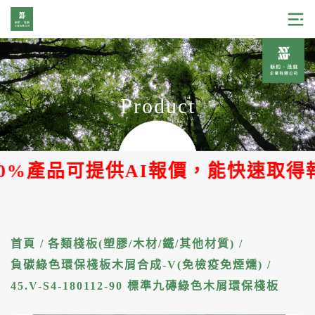
Product
產品可提供AI報價，能快速取得報價單
首頁
/
各類棧板(塑膠/木材/鐵/其他材質)
/
負碳綠色環保棧板木屑合成-V(免檢疫免煙燻)
/
45.V-S4-180112-90 標準九磚綠色木屑環保棧板