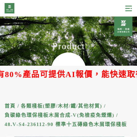
Product
%產品可提供AI報價，能快速取得報價
首頁
/
各類棧板(塑膠/木材/鐵/其他材質)
/
負碳綠色環保棧板木屑合成-V(免檢疫免煙燻)
/
48.V-S4-236112-90 標準十五磚綠色木屑環保棧板