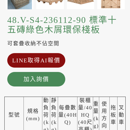
48.V-S4-236112-90 標準十
五磚綠色木屑環保棧板
可套疊收納不佔空間
LINE取得AI報價
加入詢價
動
靜
裝櫃
重
使
負
負
每疊數
量/40
拖
叉
規格
量
用
型號
荷
荷
量(40H
HQ
板
動
(mm)
(k
方
(k
(k
Q)
(40尺
車
車
g)
向
g)
g)
高櫃)