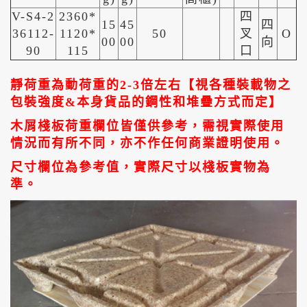
V-S4-2
2360*
四
15
45
四
36112-
1120*
50
叉
O
00
00
向
90
115
口
靜荷重為動荷重的2-3倍左右【視各種裝載物之
包裝強度&本身貨品的鋼性和堆疊方式而定】
木屑棧板荷重欄位皆僅供參考，需視實際使用
情況而有所不同，亦不作任何商業證明使用。
尺寸欄位為參考值，實際尺寸以棧板實物為
準。