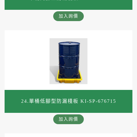
加入詢價
24.單桶低腳型防漏棧板 KI-SP-676715
加入詢價