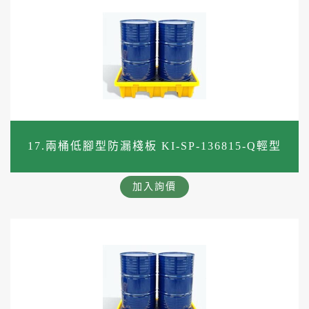
17.兩桶低腳型防漏棧板 KI-SP-136815-Q輕型
加入詢價