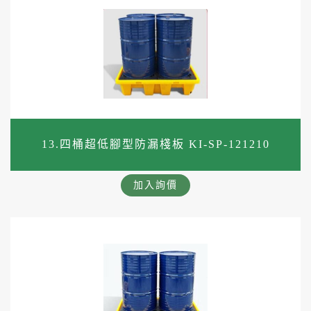
13.四桶超低腳型防漏棧板 KI-SP-121210
加入詢價