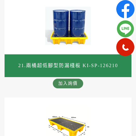
21.兩桶超低腳型防漏棧板 KI-SP-126210
加入詢價