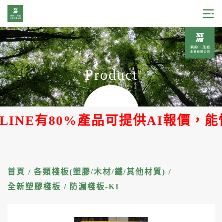
Product
80%產品可提供AI報價，能快速取得
首頁
/
各類棧板(塑膠/木材/鐵/其他材質)
/
全新塑膠棧板
/
防漏棧板-KI