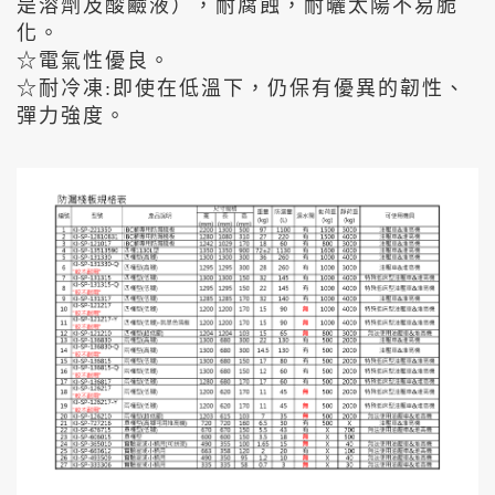
是溶劑及酸鹼液），耐腐蝕，耐曬太陽不易脆
化。
☆電氣性優良。
☆耐冷凍:即使在低溫下，仍保有優異的韌性、
彈力強度。