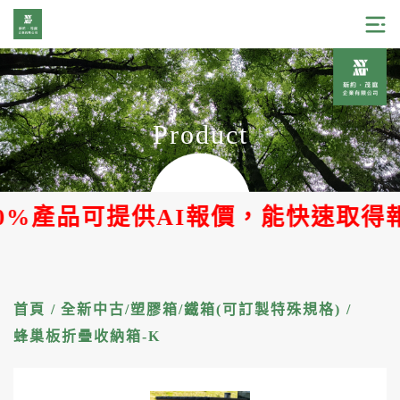
Product
0%產品可提供AI報價，能快速取得報
首頁
/
全新中古/塑膠箱/鐵箱(可訂製特殊規格)
/
蜂巢板折疊收納箱-K