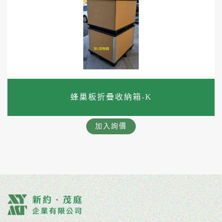
蜂巢板折疊收納箱-K
加入詢價